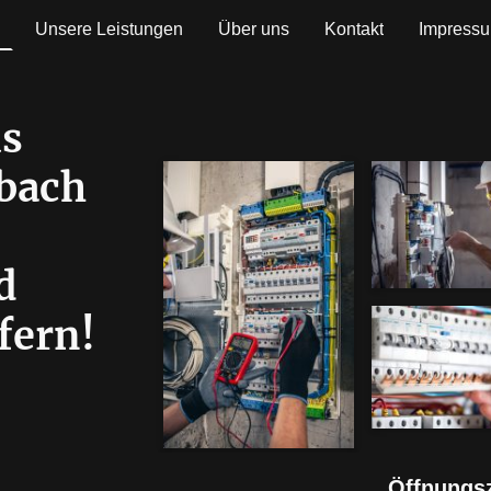
Unsere Leistungen
Über uns
Kontakt
Impress
us
bach
e
nd
fern!
Öffnungsz