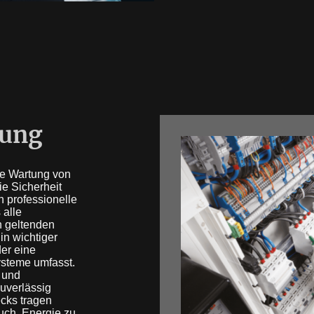
tung
ge Wartung von
ie Sicherheit
 professionelle
 alle
n geltenden
in wichtiger
der eine
ysteme umfasst.
n und
zuverlässig
cks tragen
auch, Energie zu