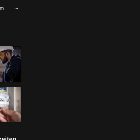
um
eiten