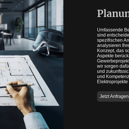
Planun
Umfassende Ber
sind entscheid
spezifischen A
analysieren Ihr
Konzept, das so
Aspekte berück
Gewerbeprojekt
wir sorgen dafür
und zukunftssic
und Kompetenz,
Elektroprojekte 
Jetzt Anfragen